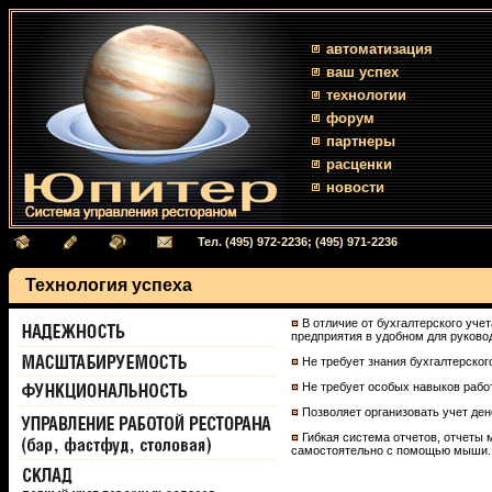
автоматизация
ваш успех
технологии
форум
партнеры
расценки
новости
Тел. (495) 972-2236; (495) 971-2236
Технология успеха
В отличие от бухгалтерского уче
предприятия в удобном для руково
Не требует знания бухгалтерского
Не требует особых навыков рабо
Позволяет организовать учет де
Гибкая система отчетов, отчеты 
самостоятельно с помощью мыши.